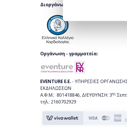
Διοργάνωση:
Οργάνωση - γραμματεία:
EVENTURE E.E.
- ΥΠΗΡΕΣΙΕΣ ΟΡΓΑΝΩΣΗ
ΕΚΔΗΛΩΣΕΩΝ
ης
Α.Φ.Μ.: 801418846, ΔΙΕΥΘΥΝΣΗ: 3
Σεπτ
τηλ.: 2160702929