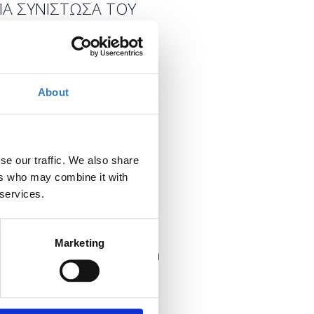
ΙΑ ΣΥΝΙΣΤΩΣΑ ΤΟΥ
Πότε;
About
Τετάρτη, 9 Νοεμβρίου 2022
Προσθήκη στο ημερολόγιό σας
se our traffic. We also share
Πού;
ers who may combine it with
Online
 services.
Επικοινωνία
Marketing
Επικοινωνήστε με τον διοργανωτή