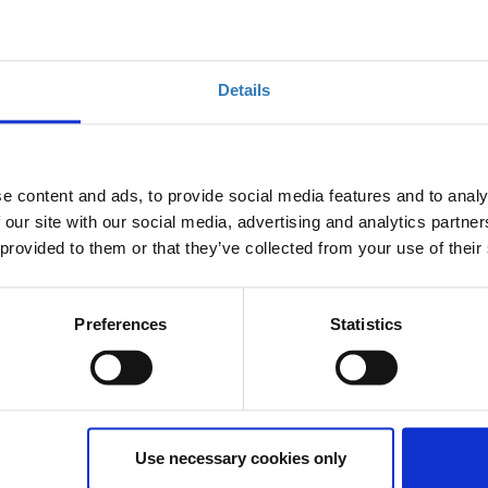
ΓΓΕΛΜΑΤΙΚΗΣ ΕΚΠΑΙΔΕΥΣΗΣ
Details
Επιλέξτε ώρα
e content and ads, to provide social media features and to analy
 our site with our social media, advertising and analytics partn
Η περίοδος εγγραφών
 provided to them or that they’ve collected from your use of their
έχει λήξει.
Preferences
Statistics
ν θα διοργανωθεί το 1ο Open Day Επαγγελματικής Τεχνικής
όγευμα (17:00 - 21:00) στο παλιό αμαξοστάσιο της ΟΣΥ.
Use necessary cookies only
οψήφιοι μαθητές, νυν μαθητές και απόφοιτοι των ΕΠΑΣ, Π.
ηρεσίας Απασχόλησης (ΔΥΠΑ) που ενδιαφέρονται να