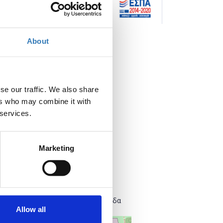
About
Πότε;
se our traffic. We also share
Παρασκευή, 30 Ιουνίου 2023
ers who may combine it with
 services.
Προσθήκη στο ημερολόγιό σας
Marketing
Πού;
Παλιό Αμαξοστάσιο ΟΣΥ
Πειραιώς και Ερμού
105 53 Αθήνα
Κεντρικός Τομέας Αθηνών, Ελλάδα
Allow all