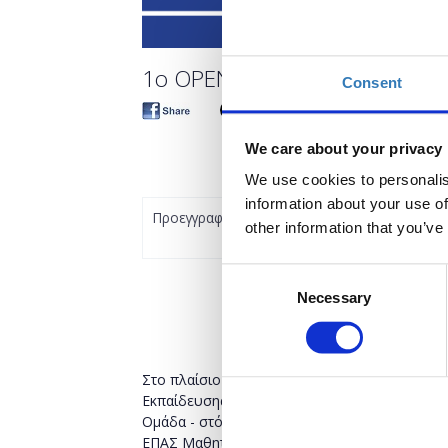
1ο OPEN DAY ΤΕΧΝΙΚΗΣ ΕΠΑ
Consent
We care about your privacy
We use cookies to personalis
information about your use of
Προεγγραφή
other information that you’ve
Consent
Necessary
Selection
Στο πλαίσιο του Ευρωπαϊκού Έτους Δεξιοτήτω
Εκπαίδευσης, την Παρασκευή 30 Ιουνίου το απ
Ομάδα - στόχος είναι οι νέοι έως 29 ετών, υπ
ΕΠΑΣ Μαθητείας και των ΙΕΚ της Δημόσιας Υπ