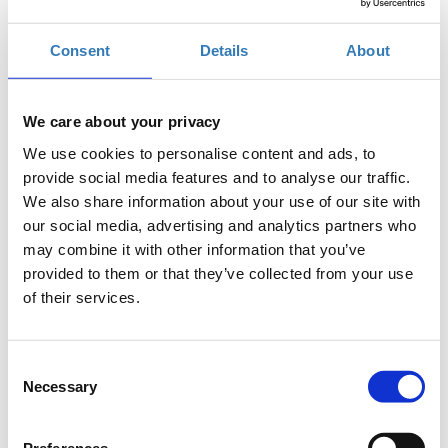
Πότε;
Παρασκευή, 16 Απριλίου 2021
8:00 πμ
Consent
Details
About
-
Κυριακή, 18 Απριλίου 2021
We care about your privacy
Προσθήκη στο ημερολόγιό σας
We use cookies to personalise content and ads, to
Online
provide social media features and to analyse our traffic.
We also share information about your use of our site with
our social media, advertising and analytics partners who
may combine it with other information that you’ve
Εγγραφή
provided to them or that they’ve collected from your use
of their services.
Consent
Necessary
Selection
Η εγγραφή στο 27ο Επιστημονικό Συνέδριο Φοιτητών
Preferences