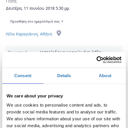
Πότε;
Δευτέρα, 11 Ιουνίου 2018
5:30 μμ
Προσθήκη στο ημερολόγιό σας
Λέλα Καραγιάννη, Αθήνα
Η περίοδος εγγραφών έχει λήξει.
Συμμετοχή
Consent
Details
About
Μετά το σεμινάριο, θα ακολουθήσει Networking
We care about your privacy
Cocktail Function honoring Tech Talent School
We use cookies to personalise content and ads, to
Alumnus, οπότε μην το χάσετε!
provide social media features and to analyse our traffic.
Πολλοί πιστεύουν ότι στα επόμενα χρόνια η
We also share information about your use of our site with
παγκόσμια παραγωγή αγαθών θα στραφεί προς την
our social media, advertising and analytics partners who