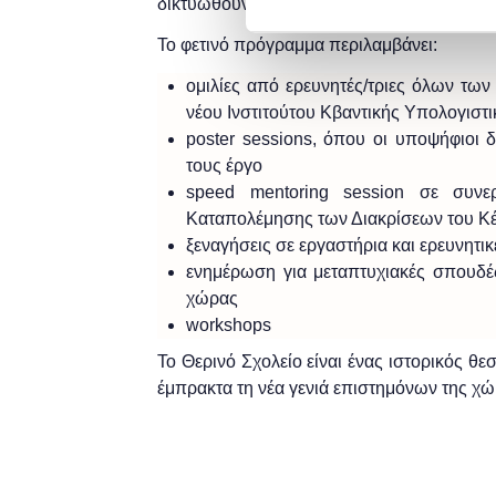
δικτυωθούν στις εγκαταστάσεις του Κέντρο
Το φετινό πρόγραμμα περιλαμβάνει:
ομιλίες από ερευνητές/τριες όλων των
νέου Ινστιτούτου Κβαντικής Υπολογιστ
poster sessions, όπου οι υποψήφιοι 
τους έργο
speed mentoring session σε συν
Καταπολέμησης των Διακρίσεων του Κ
ξεναγήσεις σε εργαστήρια και ερευνητι
ενημέρωση για μεταπτυχιακές σπουδέ
χώρας
workshops
Το Θερινό Σχολείο είναι ένας ιστορικός θεσ
έμπρακτα τη νέα γενιά επιστημόνων της χώ