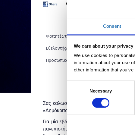
Consent
Φοιτητές/τριες
We care about your privacy
Εθελοντής/τρια
We use cookies to personalis
Προσωπικό ΕΚΕΦΕ "Δ"
information about your use of
other information that you’ve
Consent
Necessary
Selection
Σας καλωσορίζουμε στο 61ο Θερινό Σχο
«Δημόκριτος», που φέτος θα πραγματοποιηθε
Για μία εβδομάδα, εκατοντάδες φοιτητές κ
πανεπιστήμια όλης της χώρας θα γνωρί