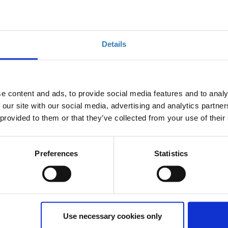
Επιλογή
Details
e content and ads, to provide social media features and to analy
Έληξε η διάθεση
 our site with our social media, advertising and analytics partn
 provided to them or that they’ve collected from your use of their
Preferences
Statistics
λείο του Εθνικού Κέντρου Έρευνας Φυσικών Επιστημών
ί από τις 6 έως τις 10 Ιουλίου 2026.
αι φοιτήτριες θετικής και τεχνολογικής κατεύθυνσης από
Use necessary cookies only
σουν από κοντά την έρευνα, θα εκπαιδευτούν και θα