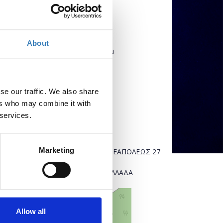
Πότε;
About
Δευτέρα, 6 Ιουλίου 2026
9:00 πμ
-
Παρασκευή, 10 Ιουλίου 2026
se our traffic. We also share
Προσθήκη στο ημερολόγιό σας
ers who may combine it with
 services.
Πού;
ΕΚΕΦΕ "ΔΗΜΟΚΡΙΤΟΣ"
Marketing
ΠΑΤΡΙΑΡΧΟΥ ΓΡΗΓΟΡΙΟΥ Ε' & ΝΕΑΠΟΛΕΩΣ 27
153 41 ΑΓΙΑ ΠΑΡΑΣΚΕΥΗ
ΒΟΡΕΙΟΣ ΤΟΜΕΑΣ ΑΘΗΝΩΝ, ΕΛΛΑΔΑ
+
–
Allow all