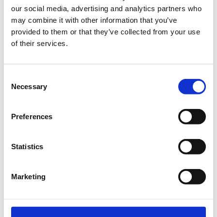
our social media, advertising and analytics partners who
may combine it with other information that you’ve
Το InvestGR Forum: Foreign Investments in Greece
provided to them or that they’ve collected from your use
(
www.investgr.eu
) βαδίζει στον όγδοο χρόνο ζωής του και
επιχειρεί να συμβάλει στην ανάπτυξη σοβαρού δημόσιου
of their services.
διαλόγου για τις ξένες επενδύσεις στην Ελλάδα.
Από τον πρώτο χρόνο, το 2018, έως σήμερα, διακεκριμένοι
Consent
εκπρόσωποι του πολιτικού κόσμου, των επιχειρήσεων, της
Necessary
Selection
πανεπιστημιακής κοινότητας και ειδικοί συμμετείχαν στα
πάνελ συζήτησης, κομίζοντας ιδέες, προτάσεις, σχέδια,
ανακοινώσεις και ειδήσεις.
Preferences
Statistics
Marketing