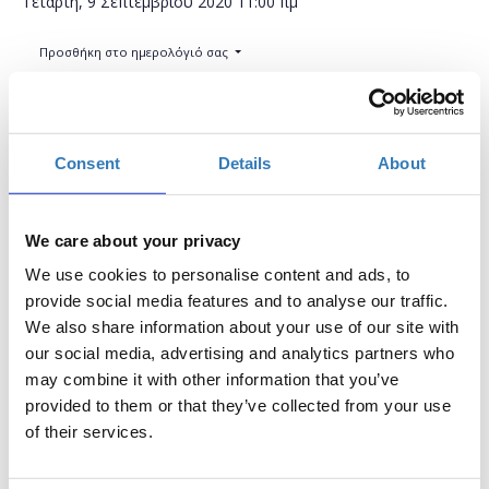
Τετάρτη, 9 Σεπτεμβρίου 2020
11:00 πμ
Προσθήκη στο ημερολόγιό σας
Online,
Consent
Details
About
Η περίοδος εγγραφών έχει λήξει.
Συμμετοχή
We care about your privacy
We use cookies to personalise content and ads, to
provide social media features and to analyse our traffic.
We also share information about your use of our site with
our social media, advertising and analytics partners who
Δωρεάν On Line σεμινάριο.
may combine it with other information that you’ve
Το σεμινάριο απευθύνεται σε εκπαιδευτικούς Α/θμιας και
provided to them or that they’ve collected from your use
Β/θμιας Εκπαίδευσης (Δημόσιας και Ιδιωτικής), οι οποίοι
of their services.
επιθυμούν να μάθουν σχετικά με το tinkering STEM. Κατά
την διάρκεια του σεμιναρίου θα γίνει μια εισαγωγή στο