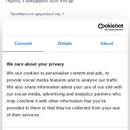
Πέμπτη, 3 Δεκεμβρίου 2020
4:00 μμ
Προσθήκη στο ημερολόγιό σας
Online,
Consent
Details
About
Η περίοδος εγγραφών έχει λήξει.
Συμμετοχή
We care about your privacy
We use cookies to personalise content and ads, to
provide social media features and to analyse our traffic.
We also share information about your use of our site with
our social media, advertising and analytics partners who
Δωρεάν On Line σεμινάριο.
may combine it with other information that you’ve
Το σεμινάριο απευθύνεται σε εκπαιδευτικούς Α/θμιας και
provided to them or that they’ve collected from your use
Β/θμιας Εκπαίδευσης (Δημόσιας και Ιδιωτικής), οι οποίοι
of their services.
επιθυμούν να μάθουν σχετικά με το tinkering STEM. Κατά
την διάρκεια του σεμιναρίου θα γίνει μια εισαγωγή στο