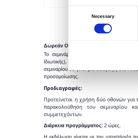
Consent
Necessary
Selection
Δωρεάν On Line σεμινάριο.
Το σεμινάριο απευθύνεται σε εκπαιδευτ
Ιδιωτικής), οι οποίοι επιθυμούν να μάθο
σεμιναρίου θα γίνει μια εισαγωγή στο Ar
προσομοίωσης.
Προδιαγραφές:
Προτείνεται η χρήση δύο οθονών για τ
παρακολούθηση του σεμιναρίου κ
συμμετεχόντων.
Διάρκεια προγράμματος:
2 ώρες.
Η εκδήλωση γίνεται
με την υποστήριξη τ