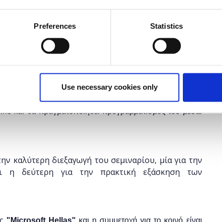
έχει λήξει.
Preferences
Statistics
Use necessary cookies only
ικούς Α/θμιας και Β/θμιας Εκπαίδευσης (Δημόσιας και
υν σχετικά με το tinkering STEM. Κατά την διάρκεια του
duino και θα πραγματοποιηθεί προγραμματισμός του μέσω
ην καλύτερη διεξαγωγή του σεμιναρίου, μία για την
αι η δεύτερη για την πρακτική εξάσκηση των
ης
"
Microsoft
Hellas"
και η
συμμετοχή για το κοινό είναι