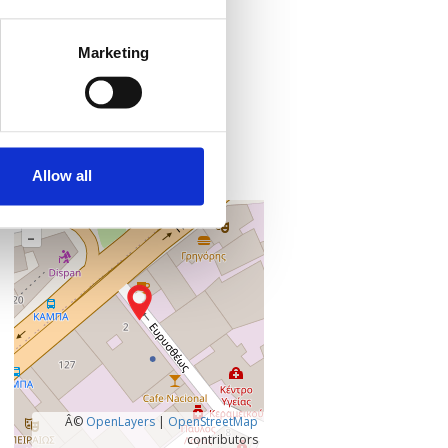
Προσθήκη στο ημερολόγιό σας
Marketing
Πού;
Online
Microsoft Teams
,
Allow all
+
–
Â©
OpenLayers
|
OpenStreetMap
contributors