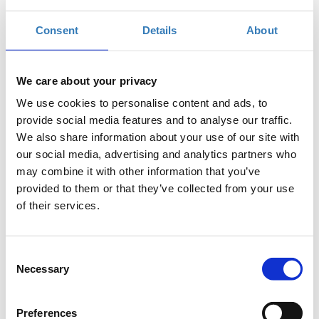
Consent
Details
About
Δωρεάν On Line σεμινάριο.
We care about your privacy
Το σεμινάριο απευθύνεται σε εκπαιδευτικούς Α/θμιας και
We use cookies to personalise content and ads, to
Β/θμιας Εκπαίδευσης (Δημόσιας και Ιδιωτικής), οι οποίοι
provide social media features and to analyse our traffic.
επιθυμούν να μάθουν σχετικά με το tinkering STEM. Κατά
We also share information about your use of our site with
την διάρκεια του σεμιναρίου θα γίνει μια εισαγωγή στο
our social media, advertising and analytics partners who
Arduino και θα πραγματοποιηθεί προγραμματισμός του
may combine it with other information that you’ve
μέσω προσομοίωσης.
provided to them or that they’ve collected from your use
of their services.
Προδιαγραφές:
Προτείνεται η χρήση δύο οθονών για την
καλύτερη διεξαγωγή του σεμιναρίου, μία για την
Consent
παρακολούθηση του σεμιναρίου και η δεύτερη για
Necessary
Selection
την πρακτική εξάσκηση των συμμετεχόντων.
Διάρκεια προγράμματος:
2 ώρες.
Preferences