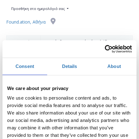
Προσθήκη στο ημερολόγιό σας
Found.ation, Αθήνα
Η περίοδος εγγραφών έχει λήξει.
Συμμετοχή
Consent
Details
About
We care about your privacy
Το workshop αποτελεί συνέχεια του workshop "CSS
We use cookies to personalise content and ads, to
Frameworks - Bootstrap - BC FE" που θα πραγματοποιηθεί
provide social media features and to analyse our traffic.
στις
30/10
(10:00-14:00).
We also share information about your use of our site with
Για την παρακολούθηση του σεμιναρίου απαιτείται
our social media, advertising and analytics partners who
εξοικείωση με HTML & CSS και την γραμμή εντολών (console)
may combine it with other information that you’ve
και απευθύνεται σε άτομα με κάποια εμπειρία στο web
provided to them or that they’ve collected from your use
development που ενδιαφέρονται να γνωρίσουν ένα