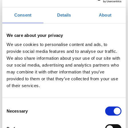
Παρασκευή, 19 Οκτωβρίου 2018
3:00 μμ
Προσθήκη στο ημερολόγιό σας
Consent
Details
About
Found.ation, Αθήνα
We care about your privacy
We use cookies to personalise content and ads, to
Η περίοδος εγγραφών έχει λήξει.
Συμμετοχή
provide social media features and to analyse our traffic.
We also share information about your use of our site with
our social media, advertising and analytics partners who
may combine it with other information that you’ve
provided to them or that they’ve collected from your use
of their services.
Για την παρακολούθηση του workshop απαιτείται εξοικείωση
με HTML & CSS και απευθύνεται σε άτομα με μικρή εμπειρία
στο web development που θέλουν να ενταχθούν στην αγορά
Consent
Necessary
εργασίας ως senior/intern web developers και να
Selection
ενημερωθούν για τα εργαλεία και τεχνικές που έχει στη
διάθεσή του ο developer του σήμερα.