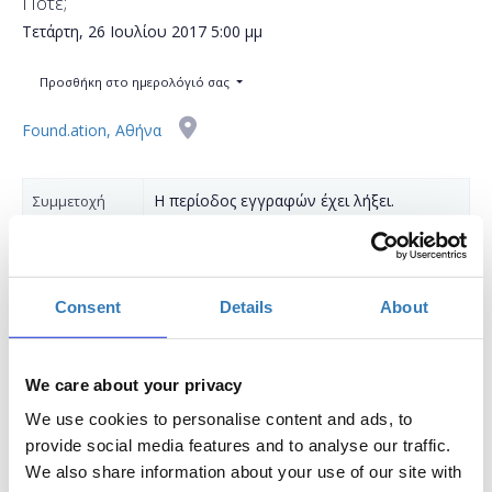
Πότε;
Τετάρτη, 26 Ιουλίου 2017
5:00 μμ
Προσθήκη στο ημερολόγιό σας
Found.ation, Αθήνα
Η περίοδος εγγραφών έχει λήξει.
Συμμετοχή
Consent
Details
About
Αισθάνεσαι αμήχανα πάνω στη "σκηνή" μη-
γνωρίζοντας πως να σταθείς, που να
We care about your privacy
τοποθετήσεις τα χέρια σου ή αν και πως
We use cookies to personalise content and ads, to
πρέπει να κοιτάξεις το κοινό σου; Ή ακόμα
provide social media features and to analyse our traffic.
We also share information about your use of our site with
χειρότερα, τρέμεις στην ιδέα της