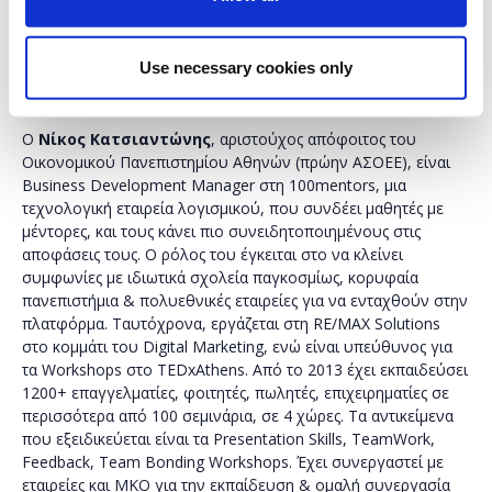
τέλος, θα φύγεις έχοντας αποκομίσει τα
εργαλεία που θα σε βοηθήσουν να γίνεις ο/η
καλύτερος/η στις παρουσιάσεις.
Use necessary cookies only
Ο
Νίκος Κατσιαντώνης
, αριστούχος απόφοιτος του
Οικονομικού Πανεπιστημίου Αθηνών (πρώην ΑΣΟΕΕ), είναι
Business Development Manager στη 100mentors, μια
τεχνολογική εταιρεία λογισμικού, που συνδέει μαθητές με
μέντορες, και τους κάνει πιο συνειδητοποιημένους στις
αποφάσεις τους. Ο ρόλος του έγκειται στο να κλείνει
συμφωνίες με ιδιωτικά σχολεία παγκοσμίως, κορυφαία
πανεπιστήμια & πολυεθνικές εταιρείες για να ενταχθούν στην
πλατφόρμα. Ταυτόχρονα, εργάζεται στη RE/MAX Solutions
στο κομμάτι του Digital Marketing, ενώ είναι υπεύθυνος για
τα Workshops στο TEDxAthens. Από το 2013 έχει εκπαιδεύσει
1200+ επαγγελματίες, φοιτητές, πωλητές, επιχειρηματίες σε
περισσότερα από 100 σεμινάρια, σε 4 χώρες. Τα αντικείμενα
που εξειδικεύεται είναι τα Presentation Skills, TeamWork,
Feedback, Team Bonding Workshops. Έχει συνεργαστεί με
εταιρείες και ΜΚΟ για την εκπαίδευση & ομαλή συνεργασία