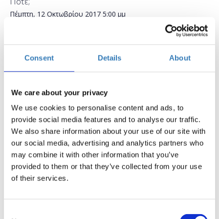
Πότε;
Πέμπτη, 12 Οκτωβρίου 2017
5:00 μμ
Προσθήκη στο ημερολόγιό σας
Found.ation, Αθήνα
Consent
Details
About
Η περίοδος εγγραφών έχει λήξει.
Συμμετοχή
We care about your privacy
We use cookies to personalise content and ads, to
provide social media features and to analyse our traffic.
We also share information about your use of our site with
our social media, advertising and analytics partners who
may combine it with other information that you’ve
provided to them or that they’ve collected from your use
Σε αυτό το μάθημα θα δούμε πώς μας βοηθούν τα
of their services.
Stylesheets, τι είναι τα CSS και πώς όλα αυτά
συνδυάζονται για να εμφανιστεί στον browser του
χρήστη το επιθυμητό αποτέλεσμα. Εδώ θα βάλουμε
Consent