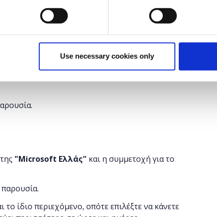
θούν τα Stylesheets, τι είναι τα CSS και πώς όλα
τον browser του χρήστη το επιθυμητό αποτέλεσμα.
γίνετε ένας σωστός front-end developer και να
Use necessary cookies only
ακολουθήσετε αυτό:
παρουσία.
 της
"
Microsoft
Ελλάς"
και η
συμμετοχή για το
 παρουσία.
αι το ίδιο περιεχόμενο, οπότε επιλέξτε να κάνετε