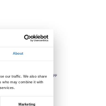
About
Πότε;
Τετάρτη, 25 Απριλίου 2018
5:00 μμ
se our traffic. We also share
-
ers who may combine it with
Πέμπτη, 26 Απριλίου 2018
 services.
Προσθήκη στο ημερολόγιό σας
Marketing