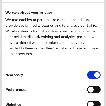
We care about your privacy
We use cookies to personalise content and ads, to
Σε αυτό το μάθημα θα δούμε πώς μας βοηθούν τα
provide social media features and to analyse our traffic.
Stylesheets, τι είναι τα CSS και πώς όλα αυτά
We also share information about your use of our site with
συνδυάζονται για να εμφανιστεί στον browser του
our social media, advertising and analytics partners who
χρήστη το επιθυμητό αποτέλεσμα. Εδώ θα βάλουμε
may combine it with other information that you’ve
μαζί τις βάσεις, για να γίνετε ένας σωστός front-end
provided to them or that they’ve collected from your use
developer και να δημιουργήστε τη δική σας
of their services.
ιστοσελίδα!
Τα μαθήματα γίνονται μόνο με φυσική παρουσία.
Consent
Διάρκεια προγράμματος: 4 ώρες.
Necessary
Selection
Στο
Found.ation
Η εκδήλωση γίνεται
με την υποστήριξη της
Preferences
"
Microsoft
Ελλάς"
και η
συμμετοχή για το κοινό
είναι δωρεάν.
Statistics