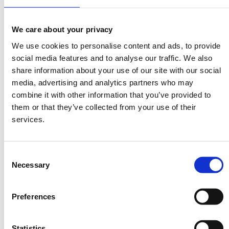
Online
We care about your privacy
Η περίοδος εγγραφών έχει λήξει.
ON LINE
We use cookies to personalise content and ads, to provide
ΠΑΡΑΚΟΛΟΥΘΗΣΗ
social media features and to analyse our traffic. We also
share information about your use of our site with our social
media, advertising and analytics partners who may
combine it with other information that you’ve provided to
them or that they’ve collected from your use of their
services.
ΤΕΤΑΡΤΗ ΜΕ ΤΟ ΚΟΛΛΕΓΙΟ - Η ΚΛΙΝΙΚΗ ΠΕΡΙΠΤΩΣΗ ΤΟΥ
ΜΗΝΑ - Ε.Ε. ΚΑΡΔΙΑΓΓΕΙΑΚΗΣ ΑΠΕΙΚΟΝΙΣΗΣ
Consent
Necessary
ΤΕΤΑΡΤΗ 30 Ιουνίου 2021
Selection
19:00 – 20:00
Preferences
Διοργάνωση:
Statistics