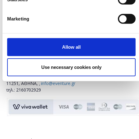
Marketing
Οργάνωση - γραμματεία:
Allow all
ΥΠΗΡΕΣΙΕΣ ΟΡΓΑΝΩΣΗΣ ΕΠΙΣΤΗΜΟΝΙΚΩΝ
EVENTURE E.E.
-
Use necessary cookies only
ΚΑΙ ΠΟΛΙΤΙΣΤΙΚΩΝ ΕΚΔΗΛΩΣΕΩΝ
ης
Α.Φ.Μ.: 801418846, ΔΙΕΥΘΥΝΣΗ: 3
Σεπτεμβρίου 144 Τ.Κ.
11251, ΑΘΗΝΑ,
info@eventure.gr
,
τηλ.: 2160702929