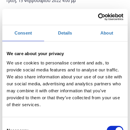
Τρίτη, 15 Φεβρουαρίου 2022
4:00 μμ
Προσθήκη στο ημερολόγιό σας
Online,
Consent
Details
About
Η περίοδος εγγραφών έχει λήξει.
Συμμετοχή
We care about your privacy
We use cookies to personalise content and ads, to
provide social media features and to analyse our traffic.
We also share information about your use of our site with
our social media, advertising and analytics partners who
may combine it with other information that you’ve
Το σεμινάριο απευθύνεται σε εκπαιδευτικούς οι οποίοι
provided to them or that they’ve collected from your use
ενδιαφέρονται στο πλαίσιο του
COOLEST PROJECTS
of their services.
ONLINE 2022
του Raspberry Pi να
υλοποιήσουν δραστηριότητες σχετικές με το Scratch, τη
ρομποτική και το STEM/STEAM. Η δράση στοχεύει στην
Consent
ανάπτυξη από τους μαθητές της κριτικής και δημιουργικής τους