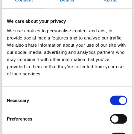
Πληροφορίες
:
We care about your privacy
Μαρία Προκοπίου – Event Planning Executive
We use cookies to personalise content and ads, to
provide social media features and to analyse our traffic.
M:
+357 99 173942
We also share information about your use of our site with
E:
mariap@boussias.cy
our social media, advertising and analytics partners who
may combine it with other information that you’ve
provided to them or that they’ve collected from your use
of their services.
TICKETS
:
Consent
Necessary
Selection
TICKETS: Cyprus Retail Excellence Awards
Preferences
Cyprus RETAIL Excellence Awards