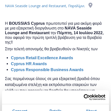
NAVA Seaside Lounge and Restaurant, Παραλίμνι
Η
BOUSSIAS Cyprus
πρωτοτυπεί για μια ακόμη φορά
με μια εξαιρετική διοργάνωση στο
NAVA Seaside
Lounge and Restaurant
την
Πέμπτη, 14 Ιουλίου 2022,
που αφορά την πρώτη τριπλή βράβευση για τα Βραβεία
της!!
Στην τελετή απονομής θα βραβευθούν οι Νικητές των
Cyprus Retail Excellence Awards
Cyprus HR Awards
Cyprus Responsible Business Awards
Σας περιμένουμε όλους σε μια εξαιρετική βραδιά όπου
καταξιωμένα στελέχη και εκπρόσωποι εταιρειών των
κλάδων που αφορούν τα βραβεία θα μπορέσουν να
γνωριστούν και να ανταλλάξουν απόψεις και ιδέες για το
αντικείμενο τους.
Consent
Details
About