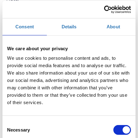
Σάββατο, 11 Οκτωβρίου 2025
12:30 μμ
Προσθήκη στο ημερολόγιό σας
Consent
Details
About
Συνεδριακό Κέντρο Αρχαίου Ελαιώνα, Αιγάλεω
We care about your privacy
Η περίοδος αιτήσεων έχει
2ο ESERO Symposium
We use cookies to personalise content and ads, to
λήξει.
|Workshops
provide social media features and to analyse our traffic.
We also share information about your use of our site with
our social media, advertising and analytics partners who
may combine it with other information that you’ve
provided to them or that they’ve collected from your use
of their services.
ΑΙΘΟΥΣΑ 3Α, 12:30-13:30
Στο πλαίσιο του
ESERO Greece Symposium
,
οι μαθητές
θα
έχουν την ευκαιρία να γνωρίσουν τον συναρπαστικό κόσμο
Consent
των μικροδορυφόρων μέσα από ένα διαδραστικό workshop.
Necessary
Selection
Με τη βοήθεια ειδικών, θα σχεδιάσουν και θα