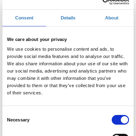
Σάββατο, 11 Οκτωβρίου 2025
10:30 πμ
Consent
Details
About
Προσθήκη στο ημερολόγιό σας
Συνεδριακό Κέντρο Αρχαίου Ελαιώνα, Αιγάλεω
We care about your privacy
We use cookies to personalise content and ads, to
Η περίοδος αιτήσεων έχει
2ο ESERO Symposium
provide social media features and to analyse our traffic.
λήξει.
|Workshops
We also share information about your use of our site with
our social media, advertising and analytics partners who
may combine it with other information that you’ve
provided to them or that they’ve collected from your use
of their services.
ΑΙΘΟΥΣΑ 3B, 10:30-12:00
Consent
Στο πλαίσιο του workshop
Εισαγωγή στη μικροκυματική
Necessary
Selection
τηλεπισκόπηση και χρήση δορυφορικών δεδομένων
ραντάρ για την παρακολούθηση πυρκαγιών (για