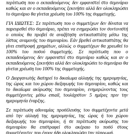
περίπτωση που ο εκπαιδευόμενος δεν εμφανιστεί στο σεμινάριο
καθώς και αν ο εκπαιδευόμενος ξεκινήσει αλλά δεν ολοκληρώσει
το σεμινάριο θα γίνεται χρέωση του 100% της συμμετοχής.
ΓΙΑ ΙΔΙΩΤΕΣ: Σε περίπτωση που ο συμμετέχων δεν δύναται να
παρευρεθεί στο σεμινάριο, πρέπει να ενημερώσει τον συντονιστή
ο οποίος θα προβεί σε αναζήτηση αντικαταστάτη μέσω της
λίστας αναμονής του σεμιναρίου. Εάν βρεθεί αντικαταστάτης θα
γίνει επιστροφή χρημάτων, αλλιώς ο συμμετέχων θα χρεωθεί το
100% του ποσού συμμετοχής. Σε περίπτωση που ο
εκπαιδευόμενος δεν εμφανιστεί στο σεμινάριο καθώς και αν ο
εκπαιδευόμενος ξεκινήσει αλλά δεν ολοκληρώσει το σεμινάριο θα
γίνεται χρέωση του 100% της συμμετοχής.
Ο Διοργανωτής διατηρεί το δικαίωμα αλλαγής της ημερομηνίας,
της ώρας και του χώρου διεξαγωγής του σεμιναρίου, καθώς και
το δικαίωμα ακύρωσης του σεμιναρίου, ενημερώνοντας τους
συμμετέχοντες μέσω email, τουλάχιστον 5 ημέρες πριν την
ημερομηνία έναρξης.
Σε περίπτωση αδυναμίας προσέλευσης του συμμετέχοντα μετά
από την αλλαγή της ημερομηνίας, της ώρας ή του χώρου
διεξαγωγής του σεμιναρίου, ή σε περίπτωση ακύρωσης του
σεμιναρίου θα επιστραφεί στο ακέραιο το ποσό στους
συμμετέχοντες που έχουν ήδη ολοκληρώσει την πληρωμή.