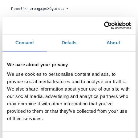
Προσθήκη στο ημερολόγιό σας
Found.ation, Αθήνα
Η περίοδος εγγραφών έχει λήξει.
Συμμετοχή
Consent
Details
About
We care about your privacy
We use cookies to personalise content and ads, to
provide social media features and to analyse our traffic.
We also share information about your use of our site with
Το σεμινάριο απευθύνεται σε εκπαιδευτικούς Α/θμιας και
our social media, advertising and analytics partners who
Β/θμιας Εκπαίδευσης (Δημόσιας και Ιδιωτικής), οι οποίοι
may combine it with other information that you’ve
επιθυμούν να εξοικειωθούν με το εργαλείο του Microsoft
provided to them or that they’ve collected from your use
Office, προκειμένου να διαχειριστούν τα δεδομένα τους με
of their services.
ακρίβεια και ταχύτητα.
Βασικά σημεία