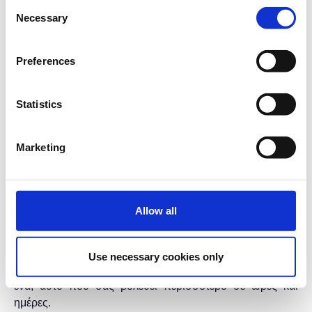
Consent
Necessary
Βασικές λειτουργίες.
Selection
Πλήκτρα συντόμευσης.
Διαχείρηση κελιών φύλλου εργασίας.
Preferences
Εργαλεία Excel.
Τα μαθήματα γίνονται μόνο με φυσική παρουσία.
Statistics
Διάρκεια προγράμματος:
2 ώρες.
Στο
Found.ation
Marketing
Η εκδήλωση γίνεται
με την υποστήριξη της
"
Microsoft
Hellas"
και η
συμμετοχή για το κοινό είναι
δωρεάν.
Allow all
* Τα μαθήματα γίνονται μόνο με φυσική παρουσία.
* Τα μαθήματα με το ίδιο τίτλο έχουν και το ίδιο
Use necessary cookies only
περιεχόμενο, οπότε επιλέξτε να κάνετε έγγραφή μόνο σε
ένα, αυτό που σας βολεύει περισσότερο σε ώρες και
ημέρες.