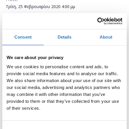
Τρίτη, 25 Φεβρουαρίου 2020
4:00 μμ
Προσθήκη στο ημερολόγιό σας
Found.ation, Αθήνα
Consent
Details
About
Η περίοδος εγγραφών έχει λήξει.
Συμμετοχή
We care about your privacy
We use cookies to personalise content and ads, to
provide social media features and to analyse our traffic.
We also share information about your use of our site with
our social media, advertising and analytics partners who
may combine it with other information that you’ve
Το σεμινάριο απευθύνεται σε εκπαιδευτικούς Α/θμιας και
provided to them or that they’ve collected from your use
Β/θμιας Εκπαίδευσης (Δημόσιας και Ιδιωτικής), οι οποίοι
of their services.
επιθυμούν να μάθουν πως μπορούν να δημιουργήσουν
κουίζ και ερωτηματολογία για εκπαιδευτικούς σκοπούς.
Κατα την διάρκεια του σεμιναρίου οι συμμετέχοντες θα
Consent