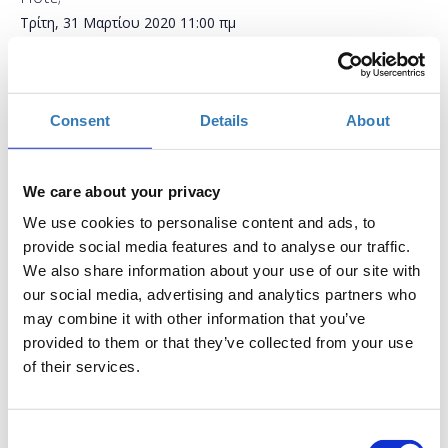
Τρίτη, 31 Μαρτίου 2020
11:00 πμ
Προσθήκη στο ημερολόγιό σας
Online,
Consent
Details
About
Η περίοδος εγγραφών έχει λήξει.
Συμμετοχή
We care about your privacy
We use cookies to personalise content and ads, to
provide social media features and to analyse our traffic.
We also share information about your use of our site with
our social media, advertising and analytics partners who
Δωρεάν On Line σεμινάριο.
may combine it with other information that you’ve
Το σεμινάριο απευθύνεται σε εκπαιδευτικούς Α/θμιας και
provided to them or that they’ve collected from your use
Β/θμιας Εκπαίδευσης (Δημόσιας και Ιδιωτικής), οι οποίοι
of their services.
επιθυμούν να μάθουν πως μπορούν να δημιουργήσουν
κουίζ και ερωτηματολογία για εκπαιδευτικούς σκοπούς.
Consent
Κατα την διάρκεια του σεμιναρίου οι συμμετέχοντες θα