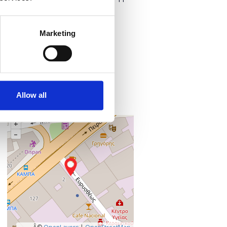
Προσθήκη στο ημερολόγιό σας
Marketing
Πού;
Online
Microsoft Teams
Allow all
,
+
–