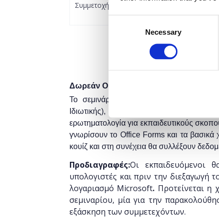
Συμμετοχή
Consent
Necessary
Selection
Δωρεάν On Line σεμινάριο.
Το σεμινάριο απευθύνεται σε εκπαιδευτ
Ιδιωτικής), οι οποίοι επιθυμούν να
ερωτηματολογία για εκπαιδευτικούς σκοπού
γνωρίσουν το Office Forms και τα βασικά 
κουίζ και στη συνέχεια θα συλλέξουν δεδομ
Προδιαγραφές:
Οι εκπαιδευόμενοι θ
υπολογιστές και πριν την διεξαγωγή τ
λογαριασμό Microsoft
.
Προτείνεται η 
σεμιναρίου, μία για την παρακολούθη
εξάσκηση των συμμετεχόντων.