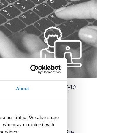
ωγή στο Office Forms (για
About
se our traffic. We also share
Πότε;
ers who may combine it with
Δευτέρα, 9 Νοεμβρίου 2020
4:00 μμ
 services.