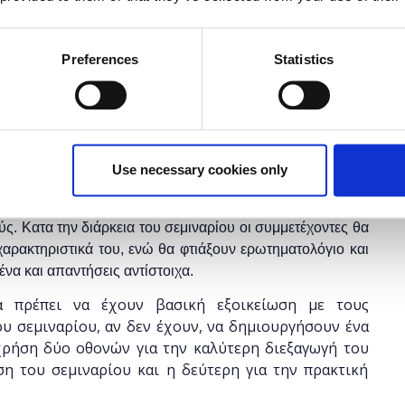
Η περίοδος εγγραφών
έχει λήξει.
Preferences
Statistics
Use necessary cookies only
ικούς Α/θμιας και Β/θμιας Εκπαίδευσης (Δημόσιας και
 μάθουν πως μπορούν να δημιουργήσουν κουίζ και
ς. Κατα την διάρκεια του σεμιναρίου οι συμμετέχοντες θα
χαρακτηριστικά του, ενώ θα φτιάξουν ερωτηματολόγιο και
ένα και απαντήσεις αντίστοιχα.
α πρέπει να έχουν βασική εξοικείωση με τους
ου σεμιναρίου, αν δεν έχουν, να δημιουργήσουν ένα
χρήση δύο οθονών για την καλύτερη διεξαγωγή του
ση του σεμιναρίου και η δεύτερη για την πρακτική