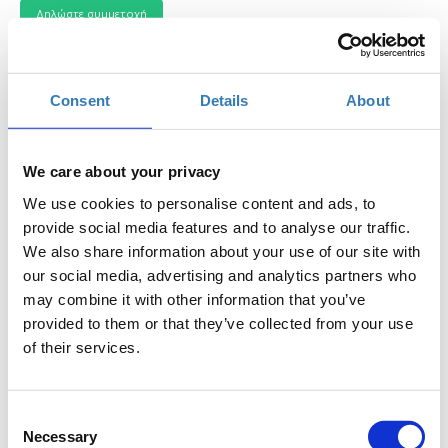
Consent
Details
About
Δωρεάν On Line σεμινάριο.
Το σεμινάριο απευθύνεται σε εκπαιδευτικούς Α/θμιας και
We care about your privacy
Β/θμιας Εκπαίδευσης (Δημόσιας και Ιδιωτικής), οι οποίοι
We use cookies to personalise content and ads, to
επιθυμούν να μάθουν πως μπορούν να δημιουργήσουν
provide social media features and to analyse our traffic.
κουίζ και ερωτηματολογία για εκπαιδευτικούς σκοπούς.
We also share information about your use of our site with
Κατα την διάρκεια του σεμιναρίου οι συμμετέχοντες θα
our social media, advertising and analytics partners who
γνωρίσουν το Office Forms και τα βασικά χαρακτηριστικά
may combine it with other information that you’ve
του, ενώ θα φτιάξουν ερωτηματολόγιο και κουίζ και στη
provided to them or that they’ve collected from your use
συνέχεια θα συλλέξουν δεδομένα και απαντήσεις
of their services.
αντίστοιχα.
Προδιαγραφές:
Οι εκπαιδευόμενοι θα πρέπει να
έχουν βασική εξοικείωση με τους υπολογιστές και
Consent
πριν την διεξαγωγή του σεμιναρίου, αν δεν έχουν, να
Necessary
Selection