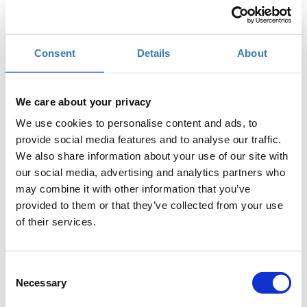
Πότε;
Τετάρτη, 18 Οκτωβρίου 2017
5:00 μμ
Προσθήκη στο ημερολόγιό σας
Consent
Details
About
Found.ation, Αθήνα
We care about your privacy
We use cookies to personalise content and ads, to
Η περίοδος εγγραφών έχει λήξει.
Συμμετοχή
provide social media features and to analyse our traffic.
We also share information about your use of our site with
our social media, advertising and analytics partners who
may combine it with other information that you’ve
provided to them or that they’ve collected from your use
Ποια είναι τα βασικά στοιχεία μιας ιστοσελίδας και
of their services.
πώς την κατασκευάζουμε με τη χρήση κώδικα HTML;
Μερικά από τα ερωτήματα που θα απαντήσουμε
Consent
αρχικά σε αυτό το Course. Εδώ θα βάλουμε μαζί τις
Necessary
Selection
βάσεις, για να γίνετε ένας σωστός front-end
developer και να δημιουργήστε τη δική σας