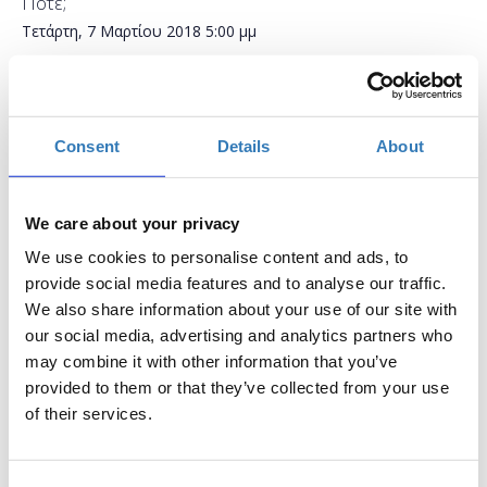
Πότε;
Τετάρτη, 7 Μαρτίου 2018
5:00 μμ
-
Πέμπτη, 8 Μαρτίου 2018
Προσθήκη στο ημερολόγιό σας
Consent
Details
About
Found.ation, Αθήνα
We care about your privacy
Η περίοδος εγγραφών έχει λήξει.
Συμμετοχή
We use cookies to personalise content and ads, to
provide social media features and to analyse our traffic.
We also share information about your use of our site with
our social media, advertising and analytics partners who
may combine it with other information that you’ve
provided to them or that they’ve collected from your use
Ποια είναι τα βασικά στοιχεία μιας ιστοσελίδας και
of their services.
πώς την κατασκευάζουμε με τη χρήση κώδικα HTML;
Μερικά από τα ερωτήματα που θα απαντήσουμε
αρχικά σε αυτό το Course. Εδώ θα βάλουμε μαζί τις