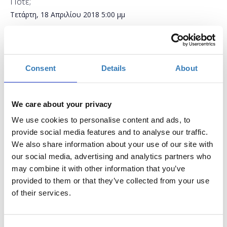
Πότε;
Τετάρτη, 18 Απριλίου 2018
5:00 μμ
-
Πέμπτη, 19 Απριλίου 2018
Προσθήκη στο ημερολόγιό σας
Consent
Details
About
Found.ation, Αθήνα
We care about your privacy
Η περίοδος εγγραφών έχει λήξει.
Συμμετοχή
We use cookies to personalise content and ads, to
provide social media features and to analyse our traffic.
We also share information about your use of our site with
our social media, advertising and analytics partners who
may combine it with other information that you’ve
provided to them or that they’ve collected from your use
Ποια είναι τα βασικά στοιχεία μιας ιστοσελίδας και
of their services.
πώς την κατασκευάζουμε με τη χρήση κώδικα HTML;
Μερικά από τα ερωτήματα που θα απαντήσουμε
αρχικά σε αυτό το Course. Εδώ θα βάλουμε μαζί τις