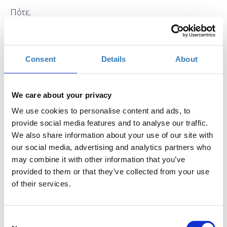
Πότε;
Τετάρτη, 1 Μαρτίου 2017
5:00 μμ
-
Παρασκευή, 3 Μαρτίου 2017
Consent
Details
About
Προσθήκη στο ημερολόγιό σας
Found.ation, Αθήνα
We care about your privacy
We use cookies to personalise content and ads, to
provide social media features and to analyse our traffic.
Η περίοδος εγγραφών έχει λήξει.
Συμμετοχή
We also share information about your use of our site with
our social media, advertising and analytics partners who
may combine it with other information that you’ve
provided to them or that they’ve collected from your use
of their services.
Οι θέσεις για το μάθημα εξαντλήθηκαν, για να
ενημερωθείτε για το επόμενο
γραφείτε στο
Consent
newsletter μας
!