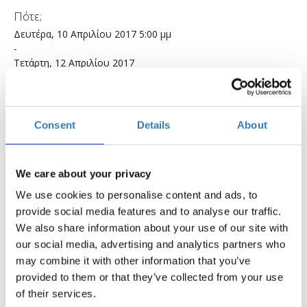
Πότε;
Δευτέρα, 10 Απριλίου 2017
5:00 μμ
-
Τετάρτη, 12 Απριλίου 2017
Προσθήκη στο ημερολόγιό σας
Found.ation, Αθήνα
Consent
Details
About
Η περίοδος εγγραφών έχει λήξει.
Συμμετοχή
We care about your privacy
We use cookies to personalise content and ads, to
provide social media features and to analyse our traffic.
We also share information about your use of our site with
our social media, advertising and analytics partners who
may combine it with other information that you’ve
Ποια είναι τα βασικά στοιχεία μιας ιστοσελίδας και
provided to them or that they’ve collected from your use
πώς την κατασκευάζουμε με τη χρήση κώδικα HTML;
of their services.
Μερικά από τα ερωτήματα που θα απαντήσουμε