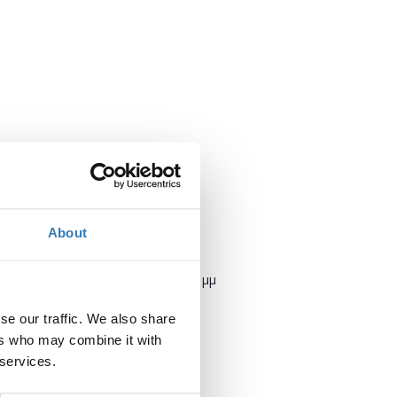
 (8hours)
About
Πότε;
Δευτέρα, 24 Απριλίου 2017
5:00 μμ
-
Τετάρτη, 26 Απριλίου 2017
se our traffic. We also share
ers who may combine it with
Προσθήκη στο ημερολόγιό σας
 services.