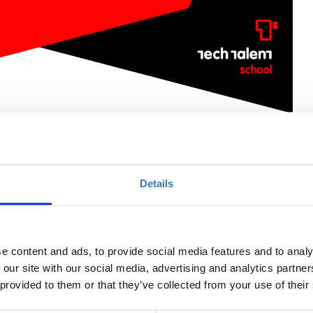
 Introduction to Front-end web development
Details
Ποσότητα
Η περίοδος εγγραφών
έχει λήξει.
e content and ads, to provide social media features and to analy
 our site with our social media, advertising and analytics partn
 provided to them or that they’ve collected from your use of their