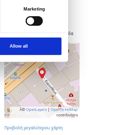
Πού;
Marketing
Found.ation
Ευρυσθέως 2
118 54 Αθήνα
Κεντρικός Τομέας Αθηνών, Ελλάδα
Allow all
+
–
Â©
OpenLayers
|
OpenStreetMap
contributors
Προβολή μεγαλύτερου χάρτη