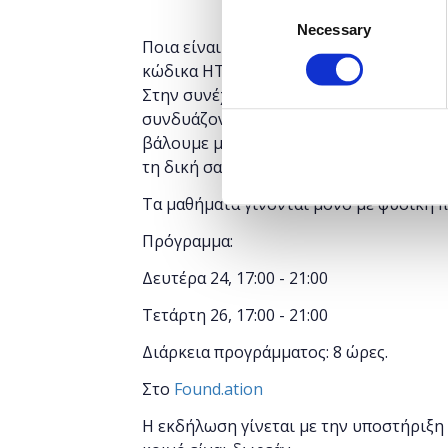
Consent
Necessary
Selection
Ποια είναι τα βασικά στοιχεία μιας ισ
κώδικα HTML; Μερικά από τα ερωτήματα
Στην συνέχεια θα δούμε πώς μας βοηθούν
συνδυάζονται για να εμφανιστεί στον b
βάλουμε μαζί τις βάσεις, για να γίνετε
τη δική σας ιστοσελίδα!
Τα μαθήματα γίνονται μόνο με φυσική 
Πρόγραμμα:
Δευτέρα 24, 17:00 - 21:00
Τετάρτη 26, 17:00 - 21:00
Διάρκεια προγράμματος: 8 ώρες.
Στο
Found.ation
Η εκδήλωση γίνεται
με την υποστήριξη