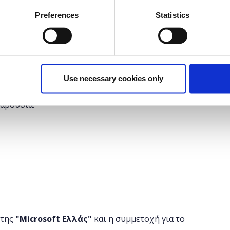
Preferences
Statistics
τοσελίδας και πώς την κατασκευάζουμε με τη χρήση
 που θα απαντήσουμε αρχικά σε αυτό το Course.
 τα Stylesheets, τι είναι τα CSS και πώς όλα αυτά
rowser του χρήστη το επιθυμητό αποτέλεσμα. Εδώ θα
 ένας σωστός front-end developer και να δημιουργήστε
Use necessary cookies only
παρουσία.
 της
"
Microsoft
Ελλάς"
και η
συμμετοχή για το