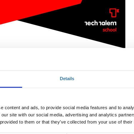
 Introduction to Front-end web development
Details
Ποσότητα
Η περίοδος εγγραφών
έχει λήξει.
e content and ads, to provide social media features and to analy
 our site with our social media, advertising and analytics partn
 provided to them or that they’ve collected from your use of their