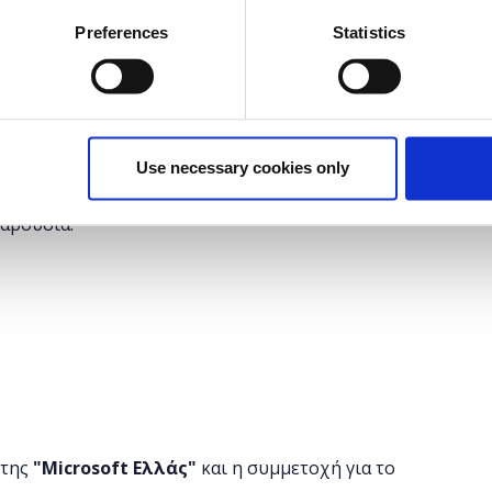
Preferences
Statistics
τοσελίδας και πώς την κατασκευάζουμε με τη χρήση
 που θα απαντήσουμε αρχικά σε αυτό το Course.
 τα Stylesheets, τι είναι τα CSS και πώς όλα αυτά
rowser του χρήστη το επιθυμητό αποτέλεσμα. Εδώ θα
 ένας σωστός front-end developer και να δημιουργήστε
Use necessary cookies only
παρουσία.
 της
"
Microsoft
Ελλάς"
και η
συμμετοχή για το