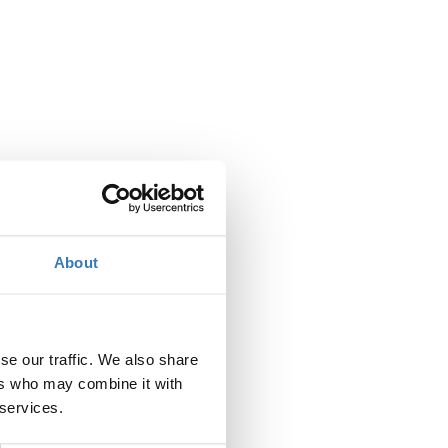
 (8hours)
About
Πότε;
Τετάρτη, 3 Μαΐου 2017
5:00 μμ
-
Πέμπτη, 4 Μαΐου 2017
se our traffic. We also share
ers who may combine it with
Προσθήκη στο ημερολόγιό σας
 services.