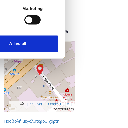
Πού;
Marketing
Found.ation
Ευρυσθέως 2
118 54 Αθήνα
Κεντρικός Τομέας Αθηνών, Ελλάδα
Allow all
+
–
Â©
OpenLayers
|
OpenStreetMap
contributors
Προβολή μεγαλύτερου χάρτη