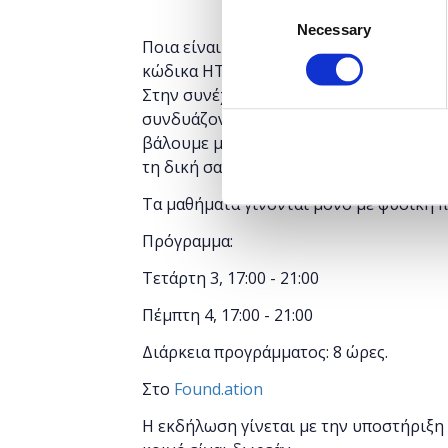
Consent
Necessary
Selection
Ποια είναι τα βασικά στοιχεία μιας ισ
κώδικα HTML; Μερικά από τα ερωτήματα
Στην συνέχεια θα δούμε πώς μας βοηθούν
συνδυάζονται για να εμφανιστεί στον b
βάλουμε μαζί τις βάσεις, για να γίνετε
τη δική σας ιστοσελίδα!
Τα μαθήματα γίνονται μόνο με φυσική 
Πρόγραμμα:
Τετάρτη 3, 17:00 - 21:00
Πέμπτη 4, 17:00 - 21:00
Διάρκεια προγράμματος: 8 ώρες.
Στο
Found.ation
Η εκδήλωση γίνεται
με την υποστήριξη