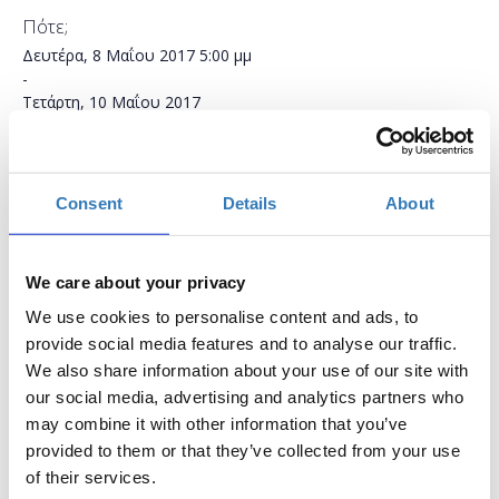
Πότε;
Δευτέρα, 8 Μαΐου 2017
5:00 μμ
-
Τετάρτη, 10 Μαΐου 2017
Προσθήκη στο ημερολόγιό σας
Found.ation, Αθήνα
Consent
Details
About
Η περίοδος εγγραφών έχει λήξει.
Συμμετοχή
We care about your privacy
We use cookies to personalise content and ads, to
provide social media features and to analyse our traffic.
We also share information about your use of our site with
our social media, advertising and analytics partners who
may combine it with other information that you’ve
Ποια είναι τα βασικά στοιχεία μιας ιστοσελίδας και
provided to them or that they’ve collected from your use
πώς την κατασκευάζουμε με τη χρήση κώδικα HTML;
of their services.
Μερικά από τα ερωτήματα που θα απαντήσουμε