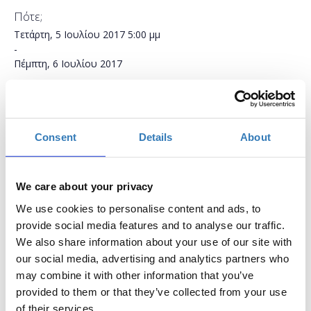
Πότε;
Τετάρτη, 5 Ιουλίου 2017
5:00 μμ
-
Πέμπτη, 6 Ιουλίου 2017
Προσθήκη στο ημερολόγιό σας
Found.ation, Αθήνα
Consent
Details
About
Η περίοδος εγγραφών έχει λήξει.
Συμμετοχή
We care about your privacy
We use cookies to personalise content and ads, to
provide social media features and to analyse our traffic.
We also share information about your use of our site with
our social media, advertising and analytics partners who
may combine it with other information that you’ve
Ποια είναι τα βασικά στοιχεία μιας ιστοσελίδας και
provided to them or that they’ve collected from your use
πώς την κατασκευάζουμε με τη χρήση κώδικα HTML;
of their services.