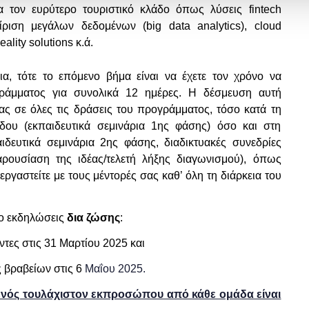
ια τον ευρύτερο τουριστικό κλάδο όπως λύσεις
fintech
είριση μεγάλων δεδομένων (
big
data
analytics
),
cloud
eality
solutions
κ.ά.
α, τότε το επόμενο βήμα είναι να έχετε τον χρόνο να
γράμματος για συνολικά 12 ημέρες. Η δέσμευση αυτή
ας σε όλες τις δράσεις του προγράμματος, τόσο κατά τη
δου (εκπαιδευτικά σεμινάρια 1ης φάσης) όσο και στη
ιδευτικά σεμινάρια 2ης φάσης, διαδικτυακές συνεδρίες
αρουσίαση της ιδέας/τελετή λήξης διαγωνισμού), όπως
ργαστείτε με τους μέντορές σας καθ’ όλη τη διάρκεια του
ύο εκδηλώσεις
δια ζώσης
:
τες στις 31 Μαρτίου 2025 και
 βραβείων στις 6
Μαΐου 2025.
 ενός τουλάχιστον εκπροσώπου από κάθε ομάδα είναι