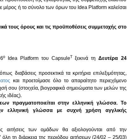
 μέρος ή το σύνολο των όρων του Idea Platform καλείσαι
ά τους όρους και τις προϋποθέσεις συμμετοχής στo
ο
T
ο
6
Idea Platform του
Capsule
ξεκινά τη
Δευτέρα
24
πως διαβάσεις προσεκτικά τα κριτήρια επιλεξιμότητας,
ατος
και προετοίμασε όλο το απαραίτητο περιεχόμενο
ησή σου (στοιχεία, βιογραφικά σημειώματα των μελών της
ής ιδέας).
εων πραγματοποιείται στην ελληνική γλώσσα. Το
την ελληνική γλώσσα με συχνή χρήση αγγλικής
ες αιτήσεις των ομάδων θα αξιολογούνται από την
 όλη τη διάρκεια της περιόδου αιτήσεων (24/02 – 25/03)