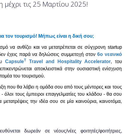
ση μέχρι τις 25 Μαρτίου 2025!
ια τον τουρισμό! Μήπως είναι η δική σου;
ισμό να ανθίζει και να μετατρέπεται σε σύγχρονη startup
 δεν έχεις παρά να δηλώσεις συμμετοχή στον
6ο νεανικό
T
ου
Capsule
Travel and Hospitality Accelerator
, τ
ου
πικεντρώνεται αποκλειστικά στην ουσιαστική ενίσχυση
τομέα του τουρισμού.
ιξη που θα λάβει η ομάδα σου από τους μέντορες και τους
- όλοι τους έμπειροι επαγγελματίες του κλάδου - θα σου
μετατρέψεις την ιδέα σου σε μία καινούρια, καινοτόμα,
θύνεται δωρεάν σε νέους/νέες φοιτητές/φοιτήτριες,