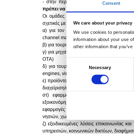
- στην περίπτωση που έχουν προχωρήσε
Consent
πρέπει να είναι λιγότερο από 6 μήνες
απ
Οι ομάδες συμμετέχουν με ιδέες για εφαρ
We care about your privacy
σχετικές με τους στόχους και τη θεματική ε
α
)
για τον τουριστικό κλάδο ξενοδοχίας 
We use cookies to personalis
channel management, HR management, gues
information about your use of
β) για τουριστικές μεταφορές (Distribution &
other information that you’ve
γ) για μηχανές αναζήτησης κρατήσεων και
ΟΤΑ)
Consent
δ) για τουριστικές και πολιτιστικές δραστ
Necessary
Selection
engines
,
virtual
/
digital
tours
,
experience
ma
ε) προϊόντα και λύσεις για αερολιμένες, θ
διαχείριση/έλεγχος ποιότητας, κρατήσεων κ
στ) εφαρμογές και λύσεις αειφορίας (s
εξοικονόμησης ενέργειας και φυσικών 
εφαρμογές – λύσεις ξενοδοχειακών μον
νησιών, χωριών, περιοχών με ιδιαίτερη του
ζ) εξειδικευμένες λύσεις επικοινωνίας κ
υπηρεσιών, κοινωνικών δικτύων, διαφήμιση