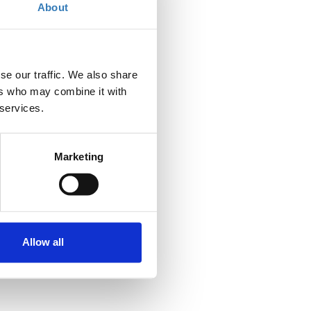
About
se our traffic. We also share
ers who may combine it with
 services.
Marketing
Allow all