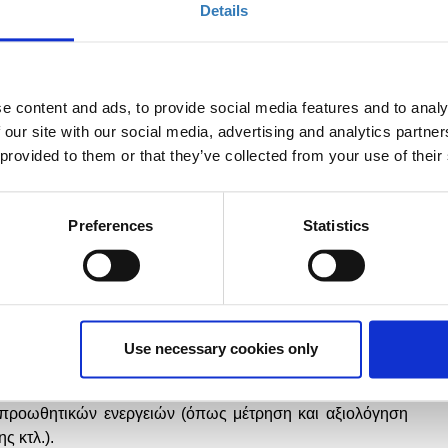
ι ήδη σε ίδρυση εταιρείας,
το διάστημα ίδρυσης θα
Details
ό την ημερομηνία αίτησης συμμετοχής στο πρόγραμμα.
μογές και λύσεις σε προϊόντα και υπηρεσίες που είναι
νότητα του Idea Platform, όπως:
και εστίασης
(hotel management, revenue management,
e content and ads, to provide social media features and to analy
t products & services, operation tools
κτλ
.),
 our site with our social media, advertising and analytics partn
 Transfers)
 provided to them or that they’ve collected from your use of their
 ηλεκτρονικών τουριστικών γραφείων (booking engines &
ηριότητες, ξεναγήσεις και εκδηλώσεις (
advanced
booking
Preferences
Statistics
nagement
κ.α.)
αλάσσιο τουρισμό-μαρίνες (διαχείριση σκαφών/ταξιδιωτών,
.α.)
ustainability solutions), όπως εφαρμογές και λύσεις
πόρων,
food
waste
, ανακύκλωση υλικών κ.ά. (ενδεικτικά
Use necessary cookies only
άδων, τουριστικών εγκαταστάσεων, μουσείων αλλά και
ριστική συγκέντρωση κτλ.).
αι προωθητικών ενεργειών (όπως μέτρηση και αξιολόγηση
ς κτλ.).