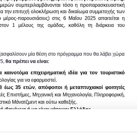
ημερών συμπεριλαμβάνονται τόσο η προπαρασκευαστική
Για την επιτυχή ολοκλήρωση και δικαίωμα συμμετοχής των
ό μέρος-παρουσιάσεις) στις 6
Μαΐου
2025 απαιτείται η
στον 1 μέλους της ομάδας, καθόλη τη διάρκεια του
 εξασφαλίσουν μία θέση στο πρόγραμμα που θα λάβει χώρα
25,
θα πρέπει να είναι:
α καινοτόμα επιχειρηματική ιδέα για τον τουριστικό
λογίας για να εφαρμοστεί.
8 έως 35 ετών
,
απόφοιτοι ή μεταπτυχιακοί φοιτητές
ικές Επιστήμες, Μηχανική και Μηχανολογία, Πληροφορική,
στικό Μάνατζμεντ και ούτω καθεξής.
ή ιθαγένεια ή να είναι κάτοικοι Ελλάδας
.
 έχουν λάβει οποιαδήποτε άλλη χρηματοδότηση
, πλην
/ή από φίλους και οικογένεια (που δεν υπερβαίνει τα