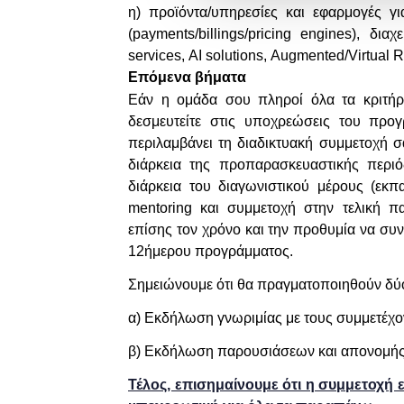
η) προϊόντα/υπηρεσίες και εφαρμογές γ
(
payments
/
billings
/
pricing
engines
), διαχ
services
,
AI
solutions
,
Augmented
/
Virtual
R
Επόμενα βήματα
Εάν η ομάδα σου πληροί όλα τα κριτήρι
δεσμευτείτε στις υποχρεώσεις του προ
περιλαμβάνει τη διαδικτυακή συμμετοχή σ
διάρκεια της προπαρασκευαστικής περιό
διάρκεια του διαγωνιστικού μέρους (εκπα
mentoring και συμμετοχή στην τελική π
επίσης τον χρόνο και την προθυμία να συνε
12ήμερου προγράμματος.
Σημειώνουμε ότι θα πραγματοποιηθούν δ
α) Εκδήλωση γνωριμίας με τους συμμετέχον
β) Εκδήλωση παρουσιάσεων και απονομής
Τέλος, επισημαίνουμε ότι η συμμετοχή