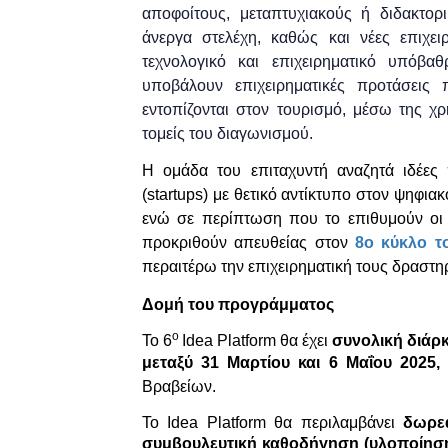
αποφοίτους, μεταπτυχιακούς ή διδακτορ
άνεργα στελέχη, καθώς και νέες επιχε
τεχνολογικό και επιχειρηματικό υπόβα
υποβάλουν επιχειρηματικές προτάσεις
εντοπίζονται στον τουρισμό, μέσω της χρ
τομείς του διαγωνισμού.
Η ομάδα του επιταχυντή αναζητά ιδέες 
(startups) με θετικό αντίκτυπο στον ψηφια
ενώ σε περίπτωση που το επιθυμούν οι 
προκριθούν απευθείας στον
8ο κύκλο 
περαιτέρω την επιχειρηματική τους δραστηρ
Δομή του προγράμματος
ο
To 6
Idea Platform θα έχει
συνολική διάρ
μεταξύ 31 Μαρτίου και 6
Μαΐου
2025,
Βραβείων.
Το
Idea
Platform
θα περιλαμβάνει
δωρεά
συμβουλευτική καθοδήγηση (υλοποίησ