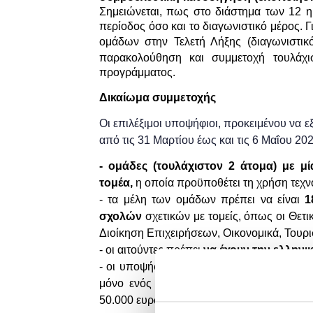
Σημειώνεται, πως στο διάστημα των 12 
περίοδος όσο και το διαγωνιστικό μέρος. 
ομάδων στην Τελετή Λήξης (διαγωνιστικ
παρακολούθηση και συμμετοχή τουλάχι
προγράμματος.
Δικαίωμα συμμετοχής
Oι επιλέξιμοι υποψήφιοι, προκειμένου να
από τις 31 Μαρτίου έως και τις 6
Μαΐου
20
- ομάδες (τουλάχιστον 2 άτομα) με μί
τομέα,
η οποία προϋποθέτει τη χρήση τεχνο
- τα μέλη των ομάδων πρέπει να είναι
1
σχολών
σχετικών με τομείς, όπως οι Θετ
Διοίκηση Επιχειρήσεων, Οικονομικά, Τουρι
- οι αιτούντες πρέπει
να έχουν την ελληνικ
- οι υποψήφιες ομάδες
δε θα πρέπει να
μόνο ενός πρώτου γύρου χρηματοδότησης
50.000 ευρώ)