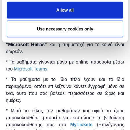
βοηθήσουν στη διαχείριση του λογαριασμού μας.
Μία πρότυπη φόρμουλα λειτουργίας ενός
Allow all
επιτυχημένου εταιρικού λογαριασμού στο Instagram
Διάρκεια προγράμματος: 1 ώρα.
Use necessary cookies only
Η εκδήλωση γίνεται
με την υποστήριξη της
"
Microsoft
Hellas"
και η
συμμετοχή για το κοινό είναι
δωρεάν.
* Τα μαθήματα γίνονται μόνο με online παρουσία μέσω
του
Microsoft Teams
.
* Τα μαθήματα με το ίδιο τίτλο έχουν και το ίδιο
περιεχόμενο, οπότε επιλέξτε να κάνετε έγγραφή μόνο σε
ένα, αυτό που σας βολεύει περισσότερο σε ώρες και
ημέρες.
* Μετά το τέλος τον μαθημάτων και αφού το έχετε
παρακολουθήσει μπορείτε να εκτυπώσετε τη βεβαίωση
παρακολούθησης ​σας στο
MyTickets
(Επιλέγοντας