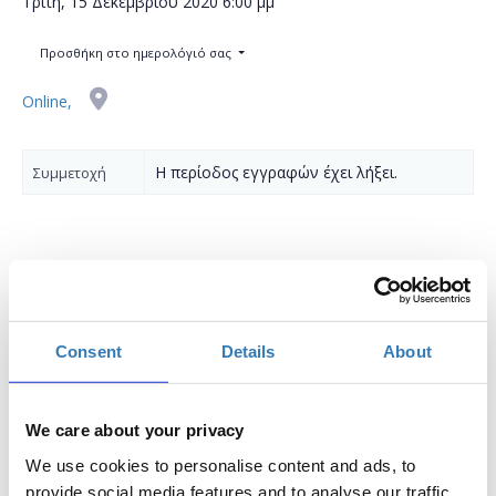
Τρίτη, 15 Δεκεμβρίου 2020
6:00 μμ
Προσθήκη στο ημερολόγιό σας
Online,
Η περίοδος εγγραφών έχει λήξει.
Συμμετοχή
Δωρεάν On Line σεμινάριο αποκλειστικά για
γυναίκες.
Consent
Details
About
Τα online σεμινάρια
TTS: Women & Tech | Virtual
Series
απευθύνονται αποκλειστικά σε γυναίκες,
We care about your privacy
στοχεύοντας στην βελτίωση των ψηφιακών τους
δεξιοτήτων, την επαγγελματική ενδυνάμωση τους και την
We use cookies to personalise content and ads, to
μείωση του gender gap στην Ελλάδα.
provide social media features and to analyse our traffic.