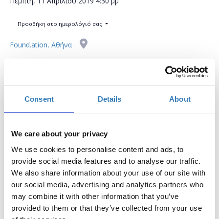
Πέμπτη, 11 Απριλίου 2019
4:30 μμ
Προσθήκη στο ημερολόγιό σας
Found.ation, Αθήνα
Η περίοδος εγγραφών έχει λήξει.
Συμμετοχή
Consent
Details
About
We care about your privacy
We use cookies to personalise content and ads, to
Περιγραφή σεμιναρίου:
provide social media features and to analyse our traffic.
We also share information about your use of our site with
Στο παρόν σεμινάριο οι εκπαιδευτικοί θα μάθουν
our social media, advertising and analytics partners who
τους τρόπους με τους οποίους μπορούν να
may combine it with other information that you’ve
βοηθήσουν τους μαθητές τους να εξασκηθούν σε
provided to them or that they’ve collected from your use
έξυπνες συνήθειες, προκειμένου να παραμείνουν