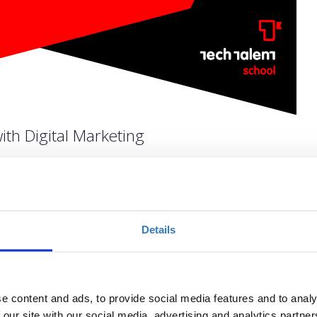
ith Digital Marketing
Ποσότητα
Details
Η περίοδος εγγραφών
έχει λήξει.
e content and ads, to provide social media features and to analy
 our site with our social media, advertising and analytics partn