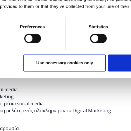
 provided to them or that they’ve collected from your use of their
δυνατότητα στους συμμετέχοντες να εκπαιδευτούν
Preferences
Statistics
ής δικτύωσης, να μάθουν τον τρόπο μέτρησης της
ting και να δουν βέλτιστες πρακτικές απο
Use necessary cookies only
 σήμερα και διεθνώς: Facebook, Linkedln,Twitter,
al media
keting
 μέσω social media
ική μελέτη ενός ολοκληρωμένου Digital Marketing
παρουσία.