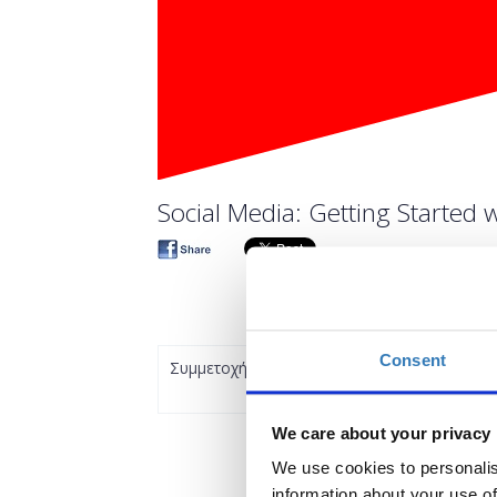
Social Media: Getting Started w
Consent
Συμμετοχή
We care about your privacy
We use cookies to personalis
information about your use of