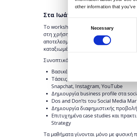
other information that you’ve
Στα Ιωάννινα
Consent
Το workshop έχει στόχο να δώσει την 
Necessary
Selection
στη χρήση σημαντικών μέσων κοινωνικ
αποτελεσματικότητας του Digital Marke
καταξιωμένα brands.
Συνοπτικό πρόγραμμα:
Βασικές Έννοιες Digital Marketing
Τάσεις των Social Media στην Ελλάδα
Snapchat, Instagram, YouTube
Δημιουργία business profile στα soci
Dos and Don’ts του Social Media Mar
Δημιουργία διαφημιστικής προβολής
Επιτυχημένα case studies και πρακτ
Strategy
Τα μαθήματα γίνονται μόνο με φυσική 