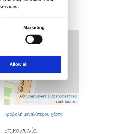
ISON Ιωαννίνων
 services.
Λεωφόρος Δωδώνης 11
452 21 Ιωάννινα
Ιωάννινα, Ελλάδα
Marketing
+
–
Allow all
Â©
OpenLayers
|
OpenStreetMap
contributors
Προβολή μεγαλύτερου χάρτη
Επικοινωνία