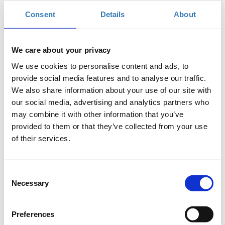
συνδεδεμένου κόσμου. Όταν κάποιος αποκτά
βασικές γνώσεις προγραμματισμού, όχι μόνο
Consent
Details
About
διευρύνει τις δυνατότητες που του παρέχει η
τεχνολογία αλλά και αρχίζει να σκέφτεται πιο
μεθοδικά για την επίλυση καθημερινών
We care about your privacy
προβλημάτων.
We use cookies to personalise content and ads, to
provide social media features and to analyse our traffic.
Σκοπός
We also share information about your use of our site with
Το workshop αυτό έχει στόχο να δώσει την
our social media, advertising and analytics partners who
δυνατότητα στους συμμετέχοντες να κατανοήσουν
may combine it with other information that you’ve
βασικές αρχές του προγραμματισμού και να
provided to them or that they’ve collected from your use
αντιληφθούν τα οφέλη της χρήσης του. Μέσα απο μια
of their services.
βιωματική άσκηση θα δούμε πώς λειτουργεί ένα
πρόγραμμα φτιάχνοντας ένα απλό αλγόριθμο. Το
παιχνίδι θα βοηθήσει να κατανοήσουμε με
Consent
περισσότερη λεπτομέρεια τι χρειάζεται για να
Necessary
Selection
γράψουμε οι ίδιοι ένα πρόγραμμα.
Στο τέλος του σεμιναρίου, οι συμμετέχοντες θα
Preferences
έχουν εξοικειωθεί με βασικό λεξιλόγιο του