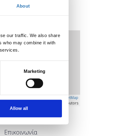
ISON Ιωαννίνων
About
Λεωφόρος Δωδώνης 11
452 21 Ιωάννινα
Ιωάννινα, Ελλάδα
se our traffic. We also share
+
–
ers who may combine it with
 services.
Marketing
Â©
OpenLayers
|
OpenStreetMap
contributors
Allow all
Προβολή μεγαλύτερου χάρτη
Επικοινωνία