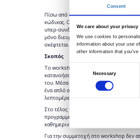
Consent
Πίσω από κάθε αλληλεπίδραση ανάμεσα 
κώδικας. Ο προγραμματισμός είναι παντ
We care about your privacy
υπερ-συνδεδεμένου κόσμου. Όταν κάπο
We use cookies to personalis
μόνο διευρύνει τις δυνατότητες που του
information about your use of
σκέφτεται πιο μεθοδικά για την επίλυ
other information that you’ve
Σκοπός
Consent
Το workshop αυτό έχει στόχο να δώσει
Necessary
Selection
κατανοήσουν βασικές αρχές του προγρα
του. Μέσα απο μια βιωματική άσκηση θ
ένα απλό αλγόριθμο. Το παιχνίδι θα β
λεπτομέρεια τι χρειάζεται για να γράψο
Στο τέλος του σεμιναρίου, οι συμμετέχ
προγραμματισμού και θα μάθουν πώς η 
καθημερινότητα μας.
Για την συμμετοχή στο workshop δεν α