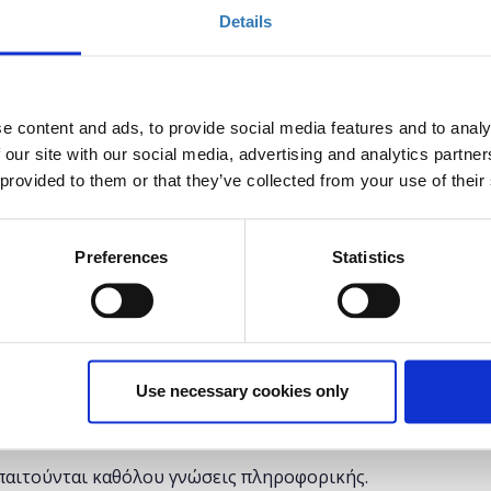
Details
σε ανθρώπους και υπολογιστές υπάρχει ένας
ού και είναι καθοριστικός για την κατανόηση ενός
ιος αποκτά βασικές γνώσεις προγραμματισμού, όχι
e content and ads, to provide social media features and to analy
 παρέχει η τεχνολογία αλλά και αρχίζει να
 our site with our social media, advertising and analytics partn
ση καθημερινών προβλημάτων.
 provided to them or that they’ve collected from your use of their
 την δυνατότητα στους συμμετέχοντες να
Preferences
Statistics
μματισμού και να αντιληφθούν τα οφέλη της χρήσης
α δούμε πώς λειτουργεί ένα πρόγραμμα φτιάχνοντας
οηθήσει να κατανοήσουμε με περισσότερη
υμε οι ίδιοι ένα πρόγραμμα.
οντες θα έχουν εξοικειωθεί με βασικό λεξιλόγιο του
Use necessary cookies only
χρήση του έχει βελτιώσει πρακτικά την
παιτούνται καθόλου γνώσεις πληροφορικής.