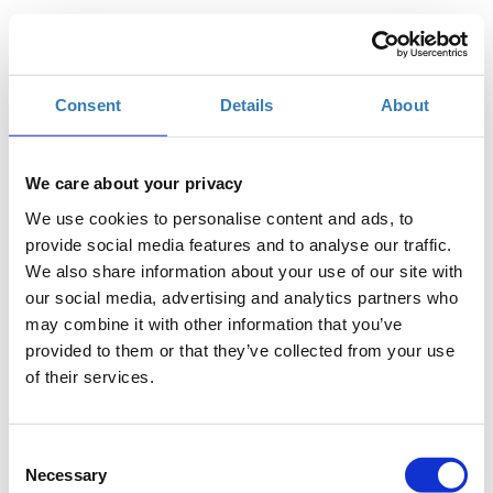
Πότε;
Δευτέρα, 13 Νοεμβρίου 2017
10:00 πμ
-
Δευτέρα, 27 Νοεμβρίου 2017
Consent
Details
About
Προσθήκη στο ημερολόγιό σας
We care about your privacy
ISON Ιωαννίνων, Ιωάννινα
We use cookies to personalise content and ads, to
provide social media features and to analyse our traffic.
Η περίοδος εγγραφών έχει λήξει.
We also share information about your use of our site with
Συμμετοχή
our social media, advertising and analytics partners who
may combine it with other information that you’ve
provided to them or that they’ve collected from your use
of their services.
Consent
Η PHP είναι μία γλώσσα server-side scripting
Necessary
Selection
σχεδιασμένη για web development. Κατά τη διάρκεια