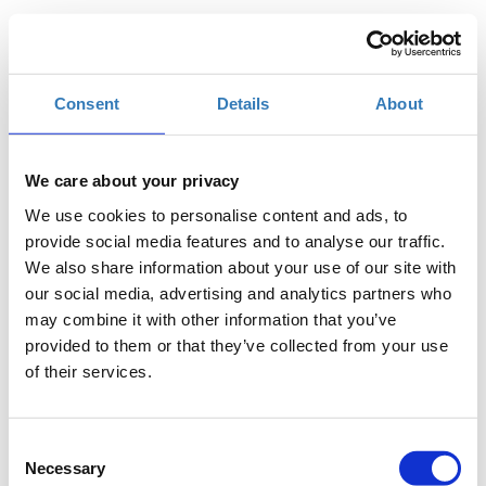
Πότε;
Τρίτη, 5 Δεκεμβρίου 2017
10:00 πμ
-
Τρίτη, 19 Δεκεμβρίου 2017
Consent
Details
About
Προσθήκη στο ημερολόγιό σας
We care about your privacy
ISON Ιωαννίνων, Ιωάννινα
We use cookies to personalise content and ads, to
provide social media features and to analyse our traffic.
Η περίοδος εγγραφών έχει λήξει.
We also share information about your use of our site with
Συμμετοχή
our social media, advertising and analytics partners who
may combine it with other information that you’ve
provided to them or that they’ve collected from your use
of their services.
Consent
Η PHP είναι μία γλώσσα server-side scripting
Necessary
Selection
σχεδιασμένη για web development. Κατά τη διάρκεια