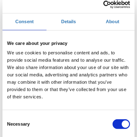
Πότε;
Τρίτη, 10 Οκτωβρίου 2017
10:00 πμ
Consent
Details
About
Προσθήκη στο ημερολόγιό σας
ISON Ιωαννίνων, Ιωάννινα
We care about your privacy
We use cookies to personalise content and ads, to
provide social media features and to analyse our traffic.
Η περίοδος εγγραφών έχει λήξει.
Συμμετοχή
We also share information about your use of our site with
our social media, advertising and analytics partners who
may combine it with other information that you’ve
provided to them or that they’ve collected from your use
of their services.
Το σεμινάριο έχει ως στόχο να μάθει στους
Consent
συμμετέχοντες πώς μπορούν να δημιουργήσουν με
Necessary
Selection
ευκολία αλλά και αποτελεσματικότητα περιεχόμενο,
στην πλατφόρμα του WordPress, να οργανώσουν το