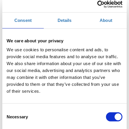
Πότε;
Τρίτη, 17 Οκτωβρίου 2017
10:00 πμ
Consent
Details
About
Προσθήκη στο ημερολόγιό σας
ISON Ιωαννίνων, Ιωάννινα
We care about your privacy
We use cookies to personalise content and ads, to
provide social media features and to analyse our traffic.
Η περίοδος εγγραφών έχει λήξει.
Συμμετοχή
We also share information about your use of our site with
our social media, advertising and analytics partners who
may combine it with other information that you’ve
provided to them or that they’ve collected from your use
of their services.
Το σεμινάριο έχει ως στόχο να μάθει στους
Consent
συμμετέχοντες πώς μπορούν να δημιουργήσουν με
Necessary
Selection
ευκολία αλλά και αποτελεσματικότητα περιεχόμενο,
στην πλατφόρμα του WordPress, να οργανώσουν το