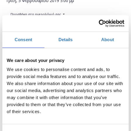
Τρίτη, 5 Φεβρουαρίου 2019
5:00 μμ
Προσθήκη στο ημερολόγιό σας
H2B HUB, Ηράκλειο
Consent
Details
About
Η περίοδος εγγραφών έχει λήξει.
Συμμετοχή
We care about your privacy
We use cookies to personalise content and ads, to
provide social media features and to analyse our traffic.
We also share information about your use of our site with
our social media, advertising and analytics partners who
Ποια είναι τα βασικά στοιχεία μιας ιστοσελίδας και
may combine it with other information that you’ve
πώς την κατασκευάζουμε με τη χρήση κώδικα HTML;
provided to them or that they’ve collected from your use
Μερικά από τα ερωτήματα που θα απαντήσουμε
of their services.
αρχικά σε αυτό το Course. Στην συνέχεια θα δούμε
πώς μας βοηθούν τα Stylesheets, τι είναι τα CSS και
πώς όλα αυτά συνδυάζονται για να εμφανιστεί στον