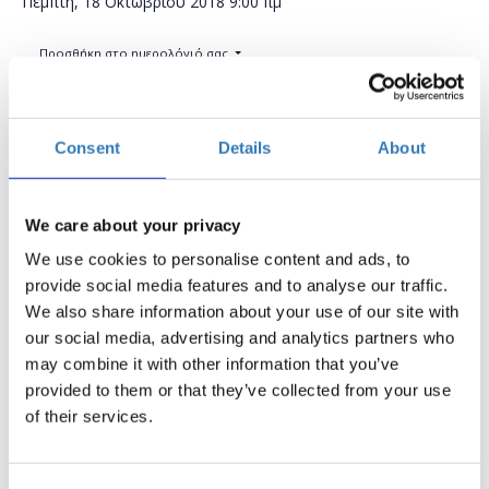
Πέμπτη, 18 Οκτωβρίου 2018
9:00 πμ
Προσθήκη στο ημερολόγιό σας
H2B HUB, Ηράκλειο
Consent
Details
About
Η περίοδος εγγραφών έχει λήξει.
Συμμετοχή
We care about your privacy
We use cookies to personalise content and ads, to
provide social media features and to analyse our traffic.
We also share information about your use of our site with
our social media, advertising and analytics partners who
Ποια είναι τα βασικά στοιχεία μιας ιστοσελίδας και
may combine it with other information that you’ve
πώς την κατασκευάζουμε με τη χρήση κώδικα HTML;
provided to them or that they’ve collected from your use
Μερικά από τα ερωτήματα που θα απαντήσουμε
of their services.
αρχικά σε αυτό το Course. Στην συνέχεια θα δούμε
πώς μας βοηθούν τα Stylesheets, τι είναι τα CSS και
πώς όλα αυτά συνδυάζονται για να εμφανιστεί στον