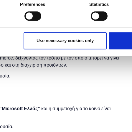
έχει λήξει.
Preferences
Statistics
Use necessary cookies only
ο θα είστε σε θέση να περιηγηθείτε στα εργαλεία του
υ κειμένων και εικόνων. Παράλληλα, η παρουσίαση
merce, δείχνοντας τον τρόπο με τον οποίο μπορεί να γίνει
σο και στη διαχειριση προιόντων.
υσία.
"
Microsoft
Ελλάς"
και η
συμμετοχή για το κοινό είναι
ρουσία.