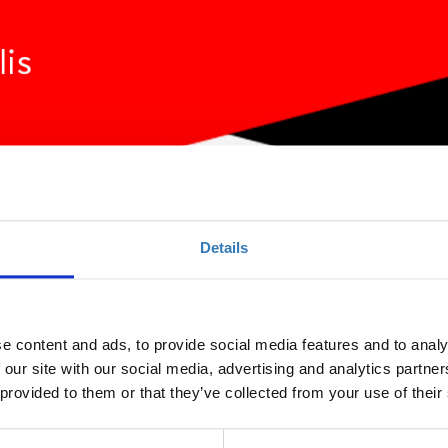
Details
or e-shops (Irakleio)
e content and ads, to provide social media features and to analy
 our site with our social media, advertising and analytics partn
Ποσότητα
 provided to them or that they’ve collected from your use of their
Η περίοδος εγγραφών