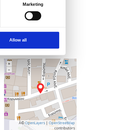
Marketing
Προσθήκη στο ημερολόγιό σας
Πού;
H2B HUB
Κορωναίου 14 (3ος όροφος)
Allow all
712 02 Ηράκλειο
Ηράκλειο, Ελλάδα
+
–
Â©
OpenLayers
|
OpenStreetMap
contributors