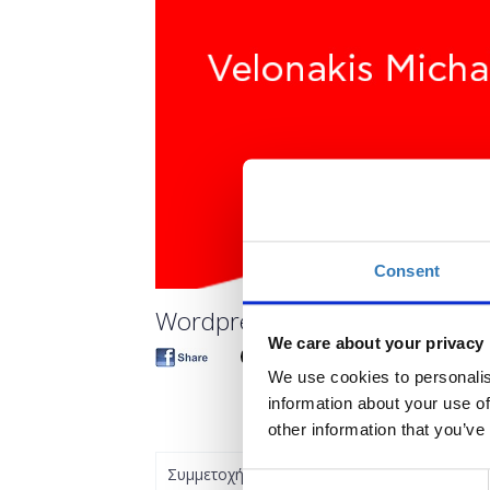
Consent
Wordpress and WooCommerce f
We care about your privacy
We use cookies to personalis
information about your use of
other information that you’ve
Συμμετοχή
Consent